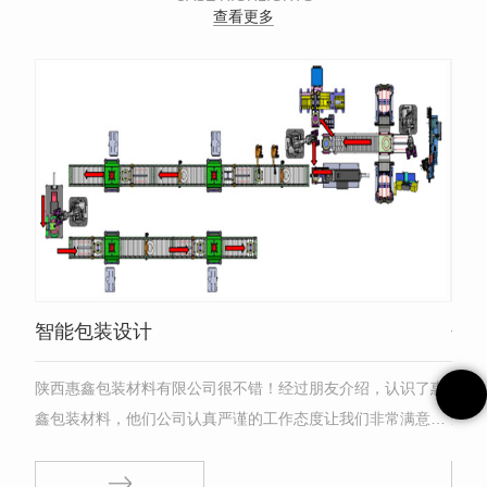
查看更多
智能包装设计
包
陕西惠鑫包装材料有限公司很不错！经过朋友介绍，认识了惠
这次
鑫包装材料，他们公司认真严谨的工作态度让我们非常满意，
选择
工作人员服务都很很周到也细心，我们很满意！在接触过程中
里面
发现他们的能力以及工作态度都很好，不论什么时候都是及时
一家