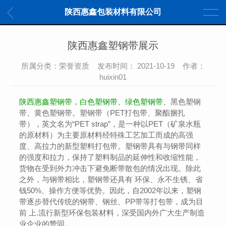
陕西惠鑫包装材料有限公司
陕西惠鑫塑钢带展示
所属分类：荣誉资质 发布时间： 2021-10-19 作者：
huixin01
陕西惠鑫塑钢带，白色塑钢带、绿色塑钢带
、黑色塑钢
带、黄色塑钢带。塑钢带（PET打包带、聚酯捆扎
带），英文名为“PET strap”，是一种以PET（矿泉水瓶
的原材料）为主要原材料经特殊工艺加工而成的高强
度、高拉力的新型塑料打包带。塑钢带具有与钢带同样
的强度和拉力，保持了塑料制品的延伸性和收缩性能，
货物在受到外力冲击下避免断带散包的情况出现。除此
之外，与钢带相比，塑钢带还具有 环保、永不生锈、省
钱50%、操作方便等优势。因此，自2002年以来，塑钢
带逐步替代传统的钢带、钢丝、PP带等打包带，成为目
前 上.流行新型环保包装材料，深受国内外广大生产制造
业企业的赞同。